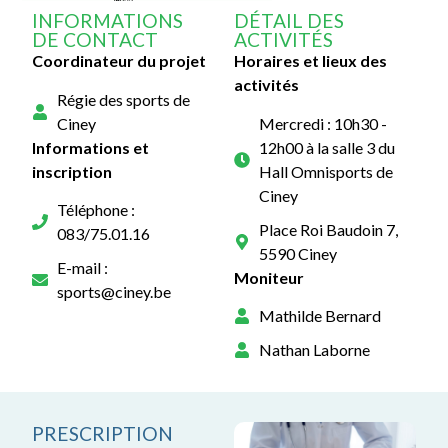
INFORMATIONS
DÉTAIL DES
DE CONTACT
ACTIVITÉS
Coordinateur du projet
Horaires et lieux des
activités
Régie des sports de
Ciney
Mercredi : 10h30 -
Informations et
12h00 à la salle 3 du
inscription
Hall Omnisports de
Ciney
Téléphone :
Place Roi Baudoin 7,
083/75.01.16
5590 Ciney
E-mail :
Moniteur
sports@ciney.be
Mathilde Bernard
Nathan Laborne
PRESCRIPTION