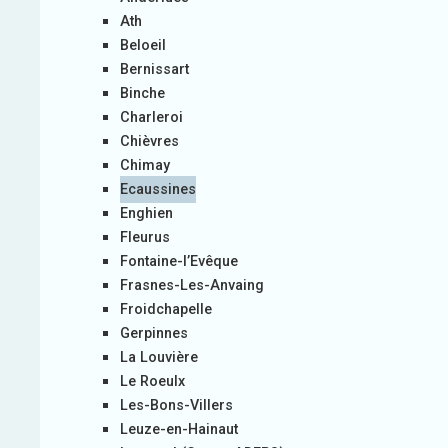
Ath
Beloeil
Bernissart
Binche
Charleroi
Chièvres
Chimay
Ecaussines
Enghien
Fleurus
Fontaine-l’Evêque
Frasnes-Les-Anvaing
Froidchapelle
Gerpinnes
La Louvière
Le Roeulx
Les-Bons-Villers
Leuze-en-Hainaut