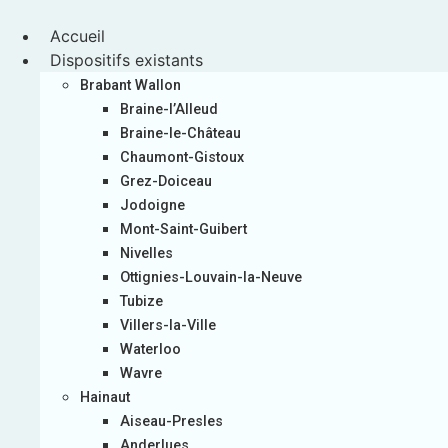
Aller
au
Accueil
contenu
Dispositifs existants
Brabant Wallon
Braine-l’Alleud
Braine-le-Château
Chaumont-Gistoux
Grez-Doiceau
Jodoigne
Mont-Saint-Guibert
Nivelles
Ottignies-Louvain-la-Neuve
Tubize
Villers-la-Ville
Waterloo
Wavre
Hainaut
Aiseau-Presles
Anderlues