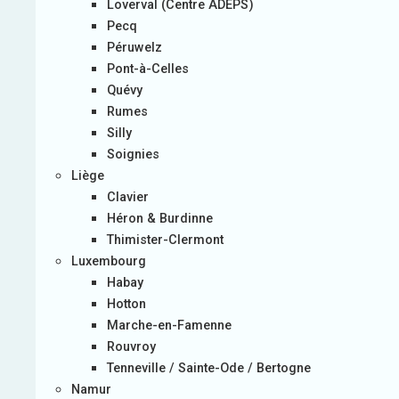
Loverval (Centre ADEPS)
Pecq
Péruwelz
Pont-à-Celles
Quévy
Rumes
Silly
Soignies
Liège
Clavier
Héron & Burdinne
Thimister-Clermont
Luxembourg
Habay
Hotton
Marche-en-Famenne
Rouvroy
Tenneville / Sainte-Ode / Bertogne
Namur